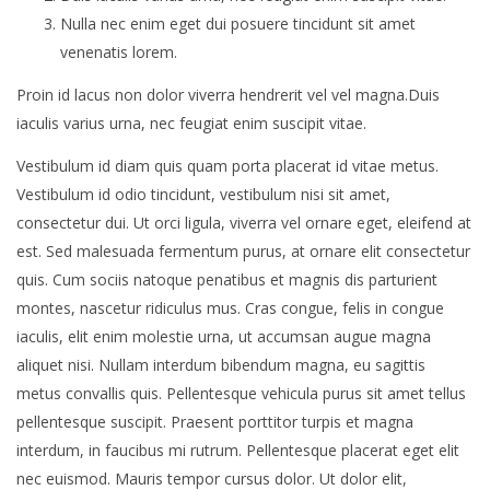
Nulla nec enim eget dui posuere tincidunt sit amet
venenatis lorem.
Proin id lacus non dolor viverra hendrerit vel vel magna.Duis
iaculis varius urna, nec feugiat enim suscipit vitae.
Vestibulum id diam quis quam porta placerat id vitae metus.
Vestibulum id odio tincidunt, vestibulum nisi sit amet,
consectetur dui. Ut orci ligula, viverra vel ornare eget, eleifend at
est. Sed malesuada fermentum purus, at ornare elit consectetur
quis. Cum sociis natoque penatibus et magnis dis parturient
montes, nascetur ridiculus mus. Cras congue, felis in congue
iaculis, elit enim molestie urna, ut accumsan augue magna
aliquet nisi. Nullam interdum bibendum magna, eu sagittis
metus convallis quis. Pellentesque vehicula purus sit amet tellus
pellentesque suscipit. Praesent porttitor turpis et magna
interdum, in faucibus mi rutrum. Pellentesque placerat eget elit
nec euismod. Mauris tempor cursus dolor. Ut dolor elit,