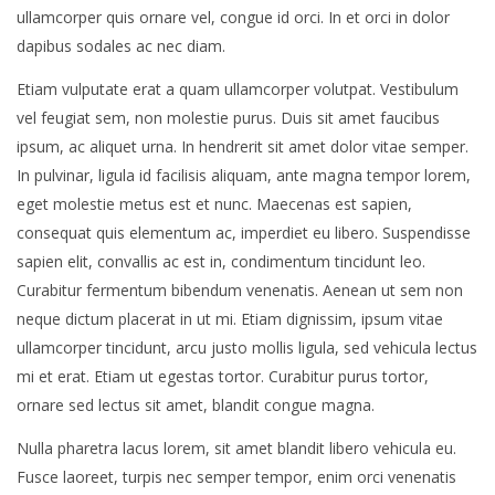
ullamcorper quis ornare vel, congue id orci. In et orci in dolor
dapibus sodales ac nec diam.
Etiam vulputate erat a quam ullamcorper volutpat. Vestibulum
vel feugiat sem, non molestie purus. Duis sit amet faucibus
ipsum, ac aliquet urna. In hendrerit sit amet dolor vitae semper.
In pulvinar, ligula id facilisis aliquam, ante magna tempor lorem,
eget molestie metus est et nunc. Maecenas est sapien,
consequat quis elementum ac, imperdiet eu libero. Suspendisse
sapien elit, convallis ac est in, condimentum tincidunt leo.
Curabitur fermentum bibendum venenatis. Aenean ut sem non
neque dictum placerat in ut mi. Etiam dignissim, ipsum vitae
ullamcorper tincidunt, arcu justo mollis ligula, sed vehicula lectus
mi et erat. Etiam ut egestas tortor. Curabitur purus tortor,
ornare sed lectus sit amet, blandit congue magna.
Nulla pharetra lacus lorem, sit amet blandit libero vehicula eu.
Fusce laoreet, turpis nec semper tempor, enim orci venenatis